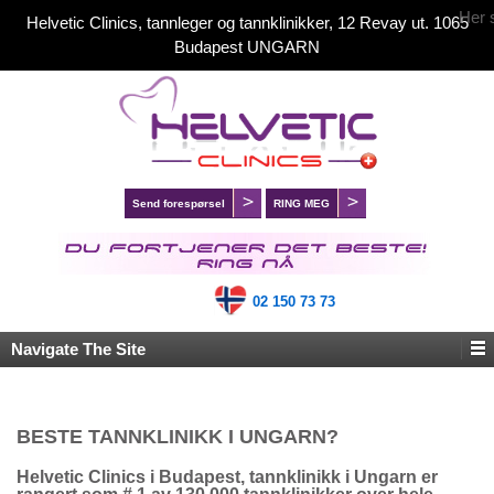
Her 
Helvetic Clinics, tannleger og tannklinikker, 12 Revay ut. 1065
Budapest UNGARN
Send forespørsel
RING MEG
02 150 73 73
Navigate The Site
BESTE TANNKLINIKK I UNGARN?
Helvetic Clinics i Budapest, tannklinikk i Ungarn er