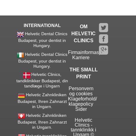
INTERNATIONAL
OM
HELVETIC
Helvetic Dental Clinics
Budapest, your dentist in
CLINICS
Hungary.
Firmainformasjon
Helvetic Dental Clinics
Karriere
Budapest, your dentist in
Hungary.
THE SMALL
Helvetic Clinics,
PRINT
tandklinikker Budapest, din
tandlæge i Ungarn
Personvern
og cookies
Helvetic Zahnkliniken
Klageforhold/
Budapest, Ihren Zahnarzt
klagepolicy
in Ungarn.
Sider
Helvetic Zahnkliniken
Helvetic
Budapest, Ihren Zahnarzt
Clinics -
in Ungarn.
tannklinikk i
Ungarn ©
Helvetic tannklinikker