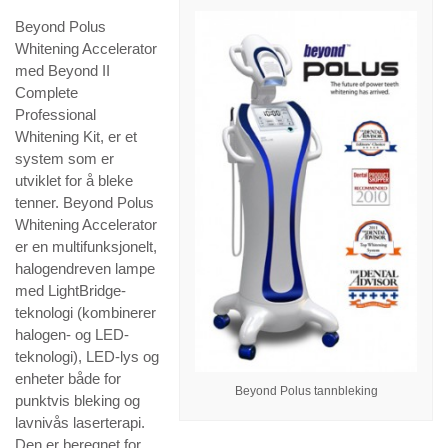
Beyond Polus
Whitening Accelerator
med Beyond II
Complete
Professional
Whitening Kit, er et
system som er
utviklet for å bleke
tenner. Beyond Polus
Whitening Accelerator
er en multifunksjonelt,
halogendreven lampe
med LightBridge-
teknologi (kombinerer
halogen- og LED-
teknologi), LED-lys og
enheter både for
Beyond Polus tannbleking
punktvis bleking og
lavnivås laserterapi.
Den er beregnet for