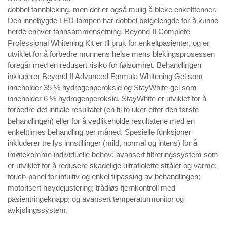
dobbel tannbleking, men det er også mulig å bleke enkelttenner.
Den innebygde LED-lampen har dobbel bølgelengde for å kunne
herde enhver tannsammensetning. Beyond II Complete
Professional Whitening Kit er til bruk for enkeltpasienter, og er
utviklet for å forbedre munnens helse mens blekingsprosessen
foregår med en redusert risiko for følsomhet. Behandlingen
inkluderer Beyond II Advanced Formula Whitening Gel som
inneholder 35 % hydrogenperoksid og StayWhite-gel som
inneholder 6 % hydrogenperoksid. StayWhite er utviklet for å
forbedre det initiale resultatet (en til to uker etter den første
behandlingen) eller for å vedlikeholde resultatene med en
enkelttimes behandling per måned. Spesielle funksjoner
inkluderer tre lys innstillinger (mild, normal og intens) for å
imøtekomme individuelle behov; avansert filtreringssystem som
er utviklet for å redusere skadelige ultrafiolette stråler og varme;
touch-panel for intuitiv og enkel tilpassing av behandlingen;
motorisert høydejustering; trådløs fjernkontroll med
pasientringeknapp; og avansert temperaturmonitor og
avkjølingssystem.