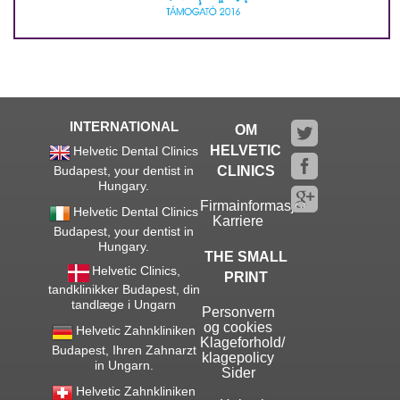
INTERNATIONAL
OM
HELVETIC
Helvetic Dental Clinics
Budapest, your dentist in
CLINICS
Hungary.
Firmainformasjon
Helvetic Dental Clinics
Karriere
Budapest, your dentist in
Hungary.
THE SMALL
Helvetic Clinics,
PRINT
tandklinikker Budapest, din
tandlæge i Ungarn
Personvern
og cookies
Helvetic Zahnkliniken
Klageforhold/
Budapest, Ihren Zahnarzt
klagepolicy
in Ungarn.
Sider
Helvetic Zahnkliniken