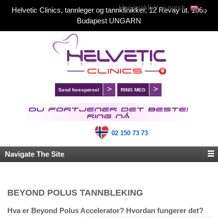
Her snakker vi norsk
Helvetic Clinics, tannleger og tannklinikker, 12 Revay ut. 1065
Budapest UNGARN
Send forespørsel
RING MEG
02 150 73 73
Navigate The Site
BEYOND POLUS TANNBLEKING
Hva er Beyond Polus Accelerator? Hvordan fungerer det?