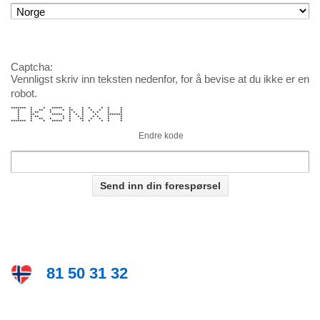
Captcha:
Vennligst skriv inn teksten nedenfor, for å bevise at du ikke er en
robot.
******* * * ***** * * * * * *
* * ** * * ** * * * * *
* * ** * * * * * * * *
* ** ***** * * * * *******
* * ** * * * * * * * *
* * ** * * * ** * * * *
******* * * ***** * * * * * *
Endre kode
81 50 31 32