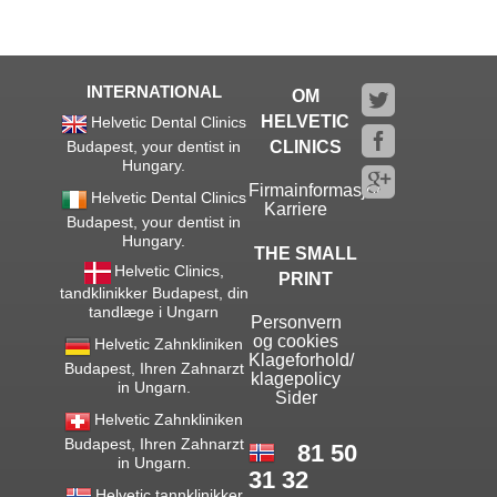
INTERNATIONAL
OM
HELVETIC
Helvetic Dental Clinics
Budapest, your dentist in
CLINICS
Hungary.
Firmainformasjon
Helvetic Dental Clinics
Karriere
Budapest, your dentist in
Hungary.
THE SMALL
Helvetic Clinics,
PRINT
tandklinikker Budapest, din
tandlæge i Ungarn
Personvern
og cookies
Helvetic Zahnkliniken
Klageforhold/
Budapest, Ihren Zahnarzt
klagepolicy
in Ungarn.
Sider
Helvetic Zahnkliniken
Budapest, Ihren Zahnarzt
81 50
in Ungarn.
31 32
Helvetic tannklinikker