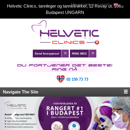
Her snakker vi norsk
Helvetic Clinics, tannleger og tannklinikker, 12 Revay ut. 1065
Budapest UNGARN
Send forespørsel
RING MEG
02 150 73 73
Navigate The Site